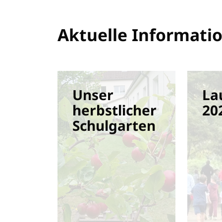
Aktuelle Informati
Unser
La
Infoabend für
herbstlicher
20
zukünftige
Schulgarten
Einschulungskinder
2026/27