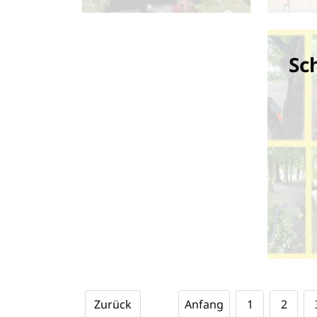
Sc
Zurück
Anfang
1
2