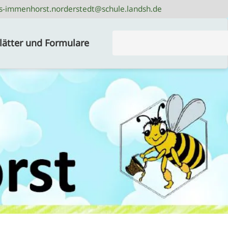
s-immenhorst.norderstedt@schule.landsh.de
s-immenhorst.norderstedt@schule.landsh.de
Suchbegriffe
lätter und Formulare