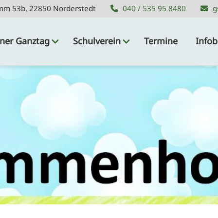
mm 53b, 22850 Norderstedt
mm 53b, 22850 Norderstedt
040 / 535 95 8480
040 / 535 95 8480
g
g
ner Ganztag
Schulverein
Termine
Infob