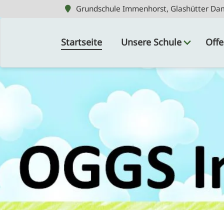
Grundschule Immenhorst, Glashütter Da
Grundschule Immenhorst, Glashütter Da
Navigation
überspringen
Startseite
Unsere Schule
Offe