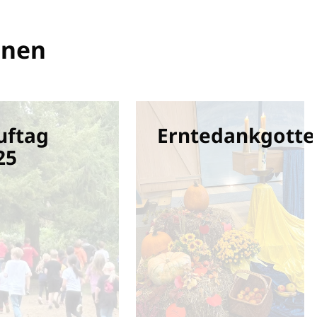
onen
uftag
Erntedankgotte
25