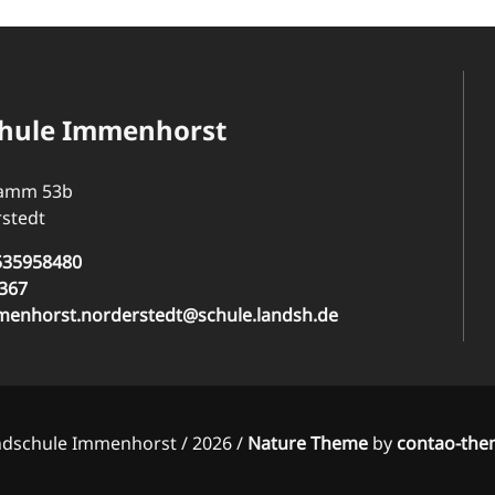
hule Immenhorst
Damm 53b
stedt
535958480
367
menhorst.norderstedt@schule.landsh.de
dschule Immenhorst / 2026 /
Nature Theme
by
contao-the