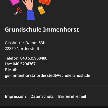
Grundschule Immenhorst
Glashütter Damm 53b
22850 Norderstedt
Telefon:
040 535958480
Fax:
040 5294367
E-Mail:
gs-immenhorst.norderstedt@schule.landsh.de
Navigation
Impressum
Datenschutz
Barrierefreiheit
überspringen