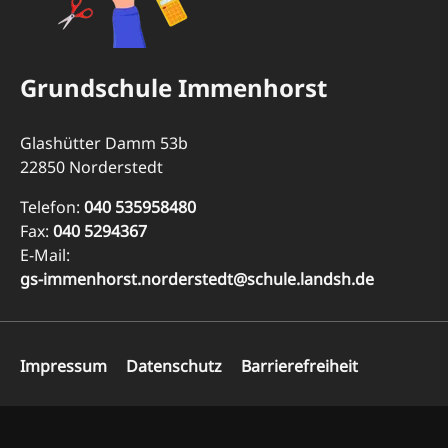
Grundschule Immenhorst
Glashütter Damm 53b
22850 Norderstedt
Telefon:
040 535958480
Fax:
040 5294367
E-Mail:
gs-immenhorst.norderstedt@schule.landsh.de
Navigation
Impressum
Datenschutz
Barrierefreiheit
überspringen