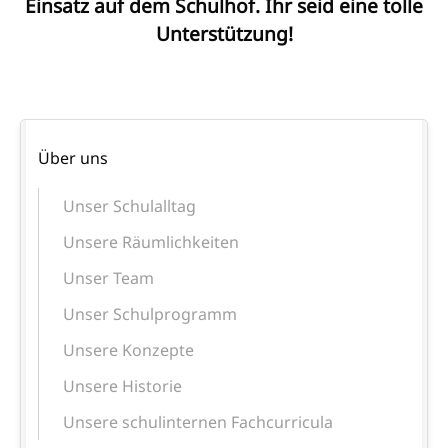
Einsatz auf dem Schulhof. Ihr seid eine tolle
Unterstützung!
Navigation
Über uns
überspringen
Unser Schulalltag
Unsere Räumlichkeiten
Unser Team
Unser Schulprogramm
Unsere Konzepte
Unsere Historie
Unsere schulinternen Fachcurricula