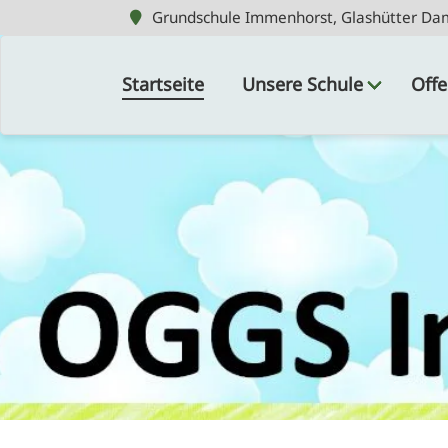
Grundschule Immenhorst, Glashütter Da
Grundschule Immenhorst, Glashütter Da
Navigation
überspringen
Startseite
Unsere Schule
Offe