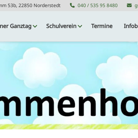
mm 53b, 22850 Norderstedt
mm 53b, 22850 Norderstedt
040 / 535 95 8480
040 / 535 95 8480
g
g
ner Ganztag
Schulverein
Termine
Infob