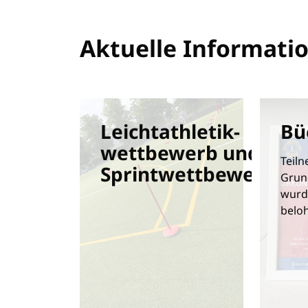
Aktuelle Informati
Leichtathletik-
Bü
wettbewerb und
Teil
Sprintwettbewerb
Grun
wurde
beloh