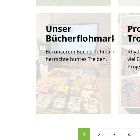
Unser
Pr
Bücherflohmarkt
Tr
Bei unserem Bücherflohmarkt
Rhyt
herrschte buntes Treiben.
viel 
Proje
1
2
3
4