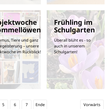
ojektwoche
Frühling im
ommellöwen
Schulgarten
hmus, Tiere und ganz
Überall blüht es - so
Begeisterung – unsere
auch in unserem
ktwoche im Rückblick!
Schulgarten!
5
6
7
Ende
Vorwärts