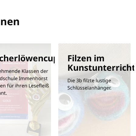
onen
cherlöwencup
Filzen im
Kunstunterricht
nehmende Klassen der
dschule Immenhorst
Die 3b filzte lustige
n für ihren Lesefleiß
Schlüsselanhänger.
nt.