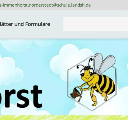
s-immenhorst.norderstedt@schule.landsh.de
s-immenhorst.norderstedt@schule.landsh.de
Suchbegriffe
lätter und Formulare