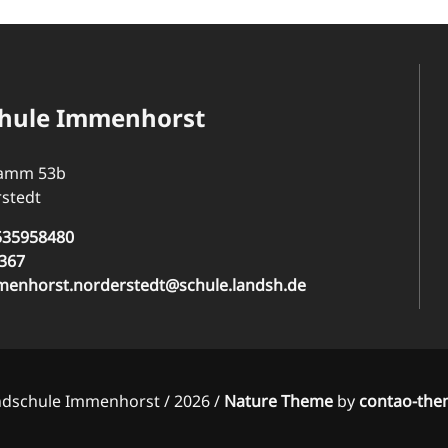
hule Immenhorst
Damm 53b
stedt
535958480
367
menhorst.norderstedt@schule.landsh.de
dschule Immenhorst / 2026 /
Nature Theme
by
contao-the