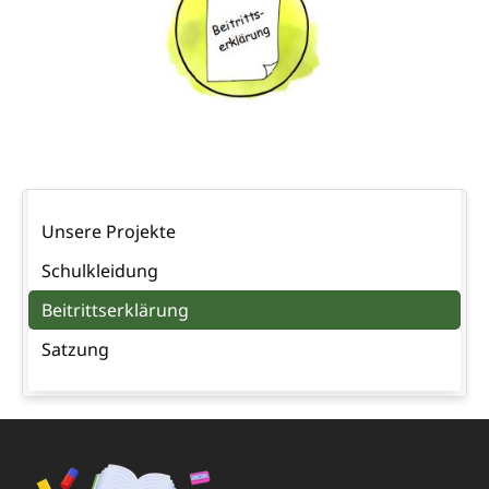
Navigation
Unsere Projekte
überspringen
Schulkleidung
Beitrittserklärung
Satzung