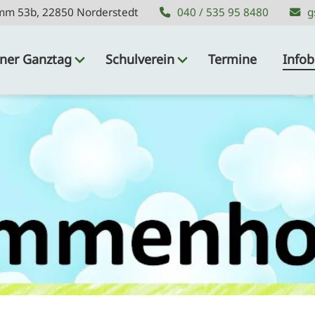
mm 53b, 22850 Norderstedt
mm 53b, 22850 Norderstedt
040 / 535 95 8480
040 / 535 95 8480
g
g
ner Ganztag
Schulverein
Termine
Infob