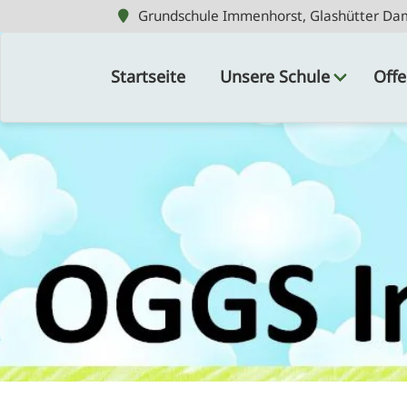
Grundschule Immenhorst, Glashütter Da
Grundschule Immenhorst, Glashütter Da
Navigation
überspringen
Startseite
Unsere Schule
Offe