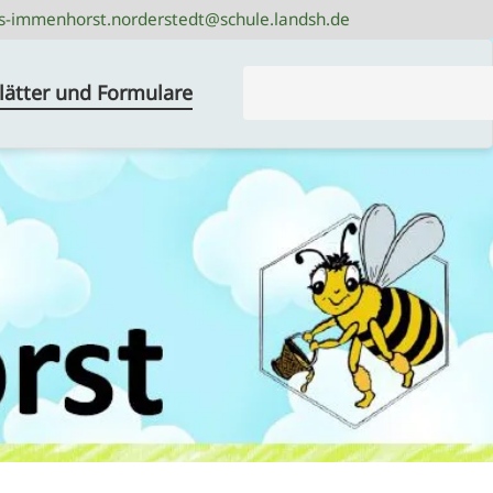
s-immenhorst.norderstedt@schule.landsh.de
s-immenhorst.norderstedt@schule.landsh.de
Suchbegriffe
lätter und Formulare