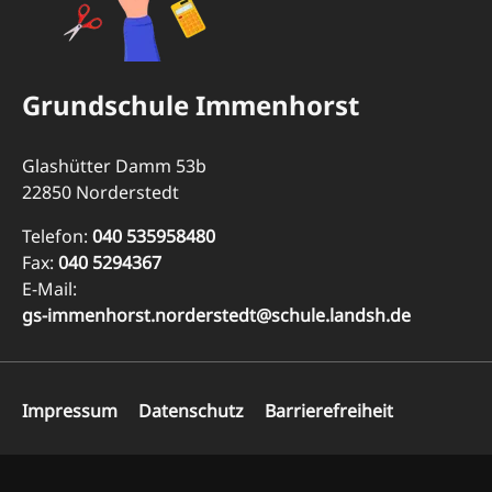
Grundschule Immenhorst
Glashütter Damm 53b
22850 Norderstedt
Telefon:
040 535958480
Fax:
040 5294367
E-Mail:
gs-immenhorst.norderstedt@schule.landsh.de
Navigation
Impressum
Datenschutz
Barrierefreiheit
überspringen