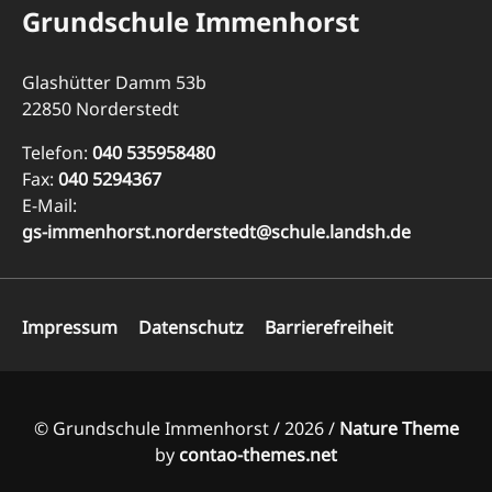
Grundschule Immenhorst
Glashütter Damm 53b
22850 Norderstedt
Telefon:
040 535958480
Fax:
040 5294367
E-Mail:
gs-immenhorst.norderstedt@schule.landsh.de
Navigation
Impressum
Datenschutz
Barrierefreiheit
überspringen
© Grundschule Immenhorst / 2026 /
Nature Theme
by
contao-themes.net