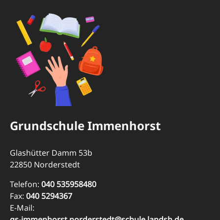
Grundschule Immenhorst
Glashütter Damm 53b
22850 Norderstedt
Telefon:
040 535958480
Fax:
040 5294367
E-Mail:
gs-immenhorst.norderstedt@schule.landsh.de