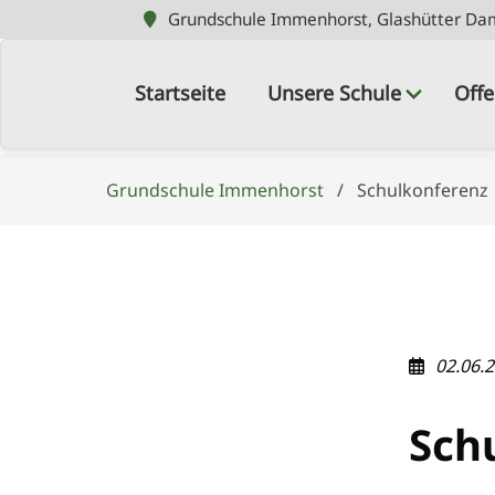
Grundschule Immenhorst, Glashütter Da
Grundschule Immenhorst, Glashütter Da
Navigation
überspringen
Startseite
Unsere Schule
Offe
Grundschule Immenhorst
Schulkonferenz
02.06.
Sch