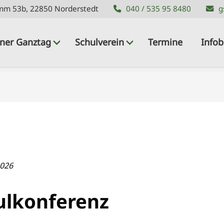
mm 53b, 22850 Norderstedt
mm 53b, 22850 Norderstedt
040 / 535 95 8480
040 / 535 95 8480
g
g
ner Ganztag
Schulverein
Termine
Infob
2026
ulkonferenz