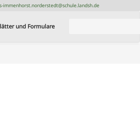
s-immenhorst.norderstedt@schule.landsh.de
s-immenhorst.norderstedt@schule.landsh.de
Suchbegriffe
lätter und Formulare