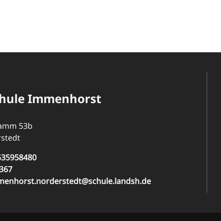
hule Immenhorst
Damm 53b
stedt
535958480
367
menhorst.norderstedt@schule.landsh.de