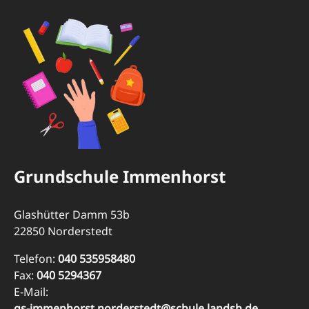
Grundschule Immenhorst
Glashütter Damm 53b
22850 Norderstedt
Telefon:
040 535958480
Fax:
040 5294367
E-Mail:
gs-immenhorst.norderstedt@schule.landsh.de