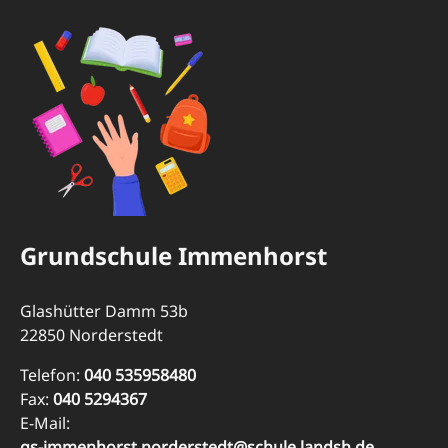
Grundschule Immenhorst
Glashütter Damm 53b
22850 Norderstedt
Telefon:
040 535958480
Fax:
040 5294367
E-Mail:
gs-immenhorst.norderstedt@schule.landsh.de