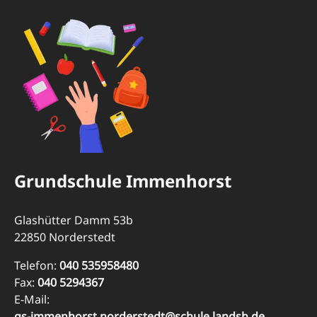
Grundschule Immenhorst
Glashütter Damm 53b
22850 Norderstedt
Telefon:
040 535958480
Fax:
040 5294367
E-Mail:
gs-immenhorst.norderstedt@schule.landsh.de