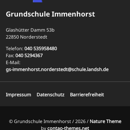
Grundschule Immenhorst
Glashütter Damm 53b
22850 Norderstedt
Telefon:
040 535958480
Fax:
040 5294367
E-Mail:
gs-immenhorst.norderstedt@schule.landsh.de
Navigation
Impressum
Datenschutz
Barrierefreiheit
überspringen
© Grundschule Immenhorst / 2026 /
Nature Theme
by
contao-themes.net